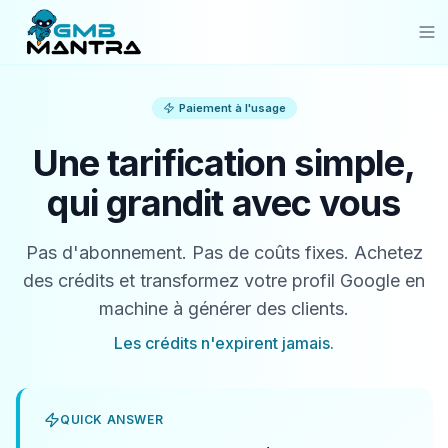
Solutions
Paiement à l'usage
Industries
Une tarification simple,
Resources
qui grandit avec vous
Compare
Pas d'abonnement. Pas de coûts fixes. Achetez
Pricing
des crédits et transformez votre profil Google en
machine à générer des clients.
Sign In
Les crédits n'expirent jamais.
Get Started
QUICK ANSWER