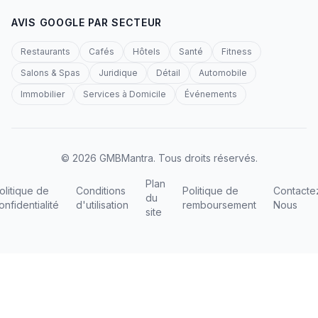
AVIS GOOGLE PAR SECTEUR
Restaurants
Cafés
Hôtels
Santé
Fitness
Salons & Spas
Juridique
Détail
Automobile
Immobilier
Services à Domicile
Événements
© 2026 GMBMantra. Tous droits réservés.
Plan
olitique de
Conditions
Politique de
Contacte
du
onfidentialité
d'utilisation
remboursement
Nous
site