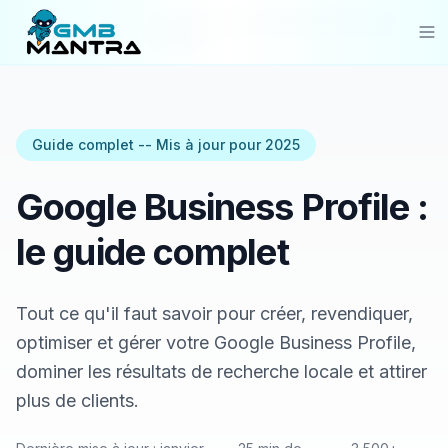
Guide complet du Google Business
Accueil
/
Guides
/
Profile
Solutions
Industries
Guide complet -- Mis à jour pour 2025
Resources
Google Business Profile :
Compare
le guide complet
Pricing
Tout ce qu'il faut savoir pour créer, revendiquer,
Sign In
optimiser et gérer votre Google Business Profile,
dominer les résultats de recherche locale et attirer
Get Started
plus de clients.