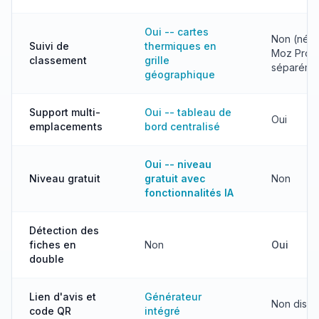
Oui -- cartes
Non (néce
Suivi de
thermiques en
Moz Pro
classement
grille
séparéme
géographique
Support multi-
Oui -- tableau de
Oui
emplacements
bord centralisé
Oui -- niveau
Niveau gratuit
gratuit avec
Non
fonctionnalités IA
Détection des
fiches en
Non
Oui
double
Lien d'avis et
Générateur
Non dispo
code QR
intégré