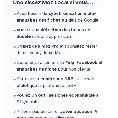
Choisissez Moz Local si vous...
Avez besoin de
synchronisation multi-
✓
annuaires des fiches
au-delà de Google
Voulez une
détection des fiches en
✓
double
et leur suppression
Utilisez déjà
Moz Pro
et souhaitez rester
✓
dans l'écosystème Moz
Dépendez fortement de
Yelp, Facebook et
✓
annuaires de niche
pour vos clients
Priorisez la
cohérence NAP
sur le web
✓
plutôt que la profondeur GBP
Voulez un
outil de fiches économique
à
✓
$14/month
N'avez pas besoin d'
automatisation IA
✓