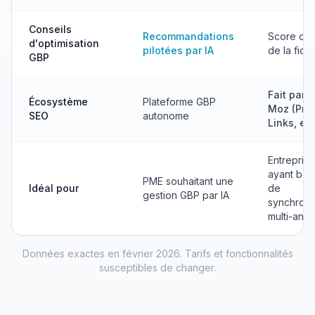
Conseils
Recommandations
Score de 
d'optimisation
pilotées par IA
de la fich
GBP
Fait parti
Écosystème
Plateforme GBP
Moz (Pro,
SEO
autonome
Links, etc
Entrepris
ayant bes
PME souhaitant une
Idéal pour
de
gestion GBP par IA
synchroni
multi-annu
Données exactes en février 2026. Tarifs et fonctionnalités
susceptibles de changer.