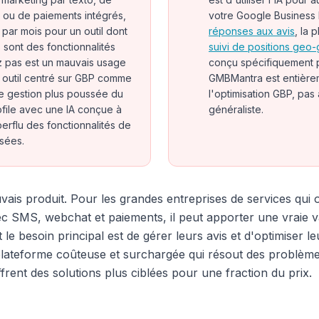
ou de paiements intégrés,
votre Google Business P
par mois pour un outil dont
réponses aux avis
, la 
s sont des fonctionnalités
suivi de positions geo-
ez pas est un mauvais usage
conçu spécifiquement p
 outil centré sur GBP comme
GMBMantra est entière
e gestion plus poussée du
l'optimisation GBP, pas
file avec une IA conçue à
généraliste.
perflu des fonctionnalités de
isées.
ais produit. Pour les grandes entreprises de services qui 
c SMS, webchat et paiements, il peut apporter une vraie v
t le besoin principal est de gérer leurs avis et d'optimiser 
plateforme coûteuse et surchargée qui résout des problèmes
ffrent des solutions plus ciblées pour une fraction du prix.