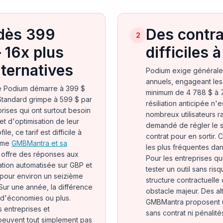
 dès 399
Des contra
2
 16x plus
difficiles à
lternatives
Podium exige générale
annuels, engageant les
de Podium démarre à 399 $
minimum de 4 788 $ à 7
 Standard grimpe à 599 $ par
résiliation anticipée n'
prises qui ont surtout besoin
nombreux utilisateurs r
et d'optimisation de leur
demandé de régler le s
e, ce tarif est difficile à
contrat pour en sortir. 
omme
GMBMantra et sa
les plus fréquentes dans
offre des réponses aux
Pour les entreprises qui
cation automatisée sur GBP et
tester un outil sans ris
s pour environ un seizième
structure contractuelle
Sur une année, la différence
obstacle majeur. Des a
d'économies ou plus.
GMBMantra proposent un
 entreprises et
sans contrat ni pénalités
peuvent tout simplement pas