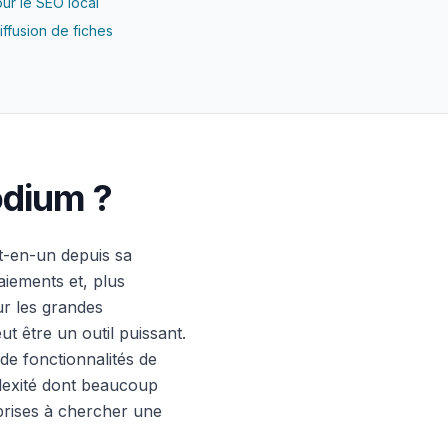
our le SEO local
iffusion de fiches
odium ?
t-en-un depuis sa
aiements et, plus
ur les grandes
t être un outil puissant.
de fonctionnalités de
lexité dont beaucoup
eprises à chercher une