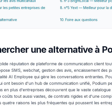
r les avis multicanaux
6. n°3 BrightLocal — Meilleur p
r les petites entreprises de
8. n°5 Yext — Meilleur pour la d
alternative
10. Foire aux questions
ercher une alternative à P
olide réputation de plateforme de communication client tou
ropose SMS, webchat, gestion des avis, encaissement des p
lité AI Employee qui gère les conversations entrantes. Po
ui ont besoin d'un hub de communication unifié, Podium peu
s en plus d'entreprises découvrent que le vaste catalogue 
oûts tout aussi vastes, de contrats rigides et d'une comp
es quatre raisons les plus fréquentes qui poussent les entr