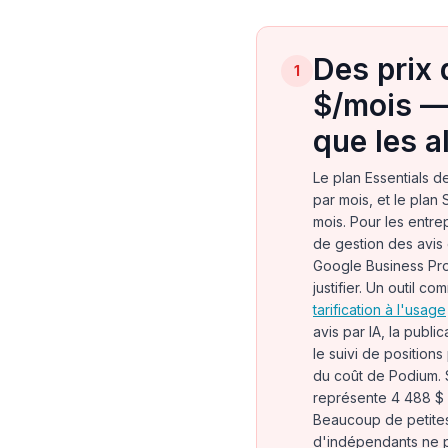
Des prix
1
$/mois —
que les a
Le plan Essentials 
par mois, et le plan
mois. Pour les entre
de gestion des avis 
Google Business Profil
justifier. Un outil c
tarification à l'usage
avis par IA, la publi
le suivi de position
du coût de Podium. 
représente 4 488 $ 
Beaucoup de petites
d'indépendants ne 