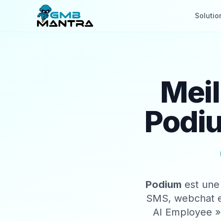
Solutio
Meil
Podiu
Podium
est une 
SMS, webchat et
AI Employee » 