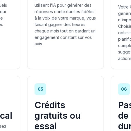
uels
utilisent l'IA pour générer des
Votre 
qui
réponses contextuelles fidèles
génère
ne
à la voix de votre marque, vous
n'impo
ec
faisant gagner des heures
Choisi
chaque mois tout en gardant un
optimi
engagement constant sur vos
planif
avis.
complé
sugges
action
05
06
Crédits
Pa
ocal
gratuits ou
de
essai
du
ssez