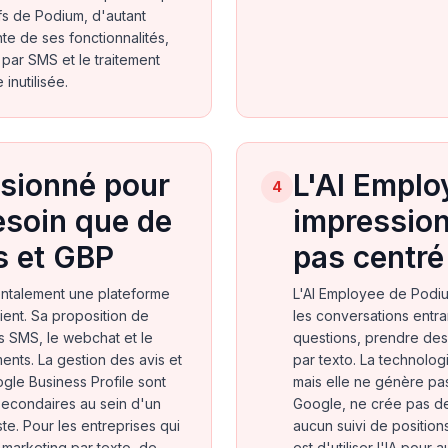
ifs de Podium, d'autant
te de ses fonctionnalités,
par SMS et le traitement
inutilisée.
sionné pour
L'AI Emplo
4
esoin que de
impression
s et GBP
pas centré
ntalement une plateforme
L'AI Employee de Podi
ient. Sa proposition de
les conversations entr
s SMS, le webchat et le
questions, prendre des
ents. La gestion des avis et
par texto. La technolog
ogle Business Profile sont
mais elle ne génère pa
secondaires au sein d'un
Google, ne crée pas de
te. Pour les entreprises qui
aucun suivi de positions
 marketing par texto, de
est d'utiliser l'IA pour 