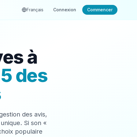
Français
Connexion
Commencer
ves à
 5 des
s
estion des avis,
unique. Si son «
choix populaire