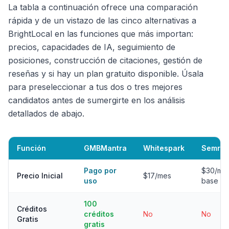
La tabla a continuación ofrece una comparación
rápida y de un vistazo de las cinco alternativas a
BrightLocal en las funciones que más importan:
precios, capacidades de IA, seguimiento de
posiciones, construcción de citaciones, gestión de
reseñas y si hay un plan gratuito disponible. Úsala
para preseleccionar a tus dos o tres mejores
candidatos antes de sumergirte en los análisis
detallados de abajo.
Función
GMBMantra
Whitespark
Semrus
Pago por
$30/me
Precio Inicial
$17/mes
uso
base
100
Créditos
créditos
No
No
Gratis
gratis