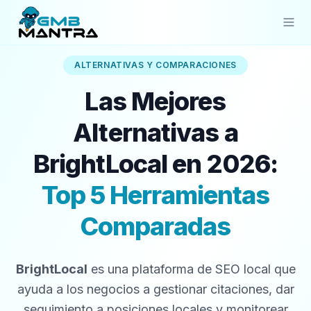
ALTERNATIVAS Y COMPARACIONES
Solutions
Las Mejores
Industries
Alternativas a
Resources
BrightLocal en 2026:
Compare
Top 5 Herramientas
Pricing
Comparadas
Sign In
Get Started
BrightLocal
es una plataforma de SEO local que
ayuda a los negocios a gestionar citaciones, dar
seguimiento a posiciones locales y monitorear