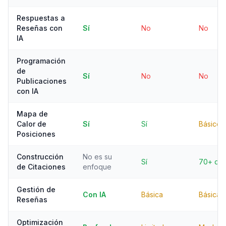
Respuestas a
Reseñas con
Sí
No
No
IA
Programación
de
Sí
No
No
Publicaciones
con IA
Mapa de
Calor de
Sí
Sí
Básico
Posiciones
Construcción
No es su
Sí
70+ dir
de Citaciones
enfoque
Gestión de
Con IA
Básica
Básica
Reseñas
Optimización