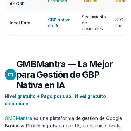
Profunda
Limitada
Modera
de GBP
Seguimiento
GBP nativo
SEO tod
Ideal Para
de
en IA
uno
posiciones
GMBMantra — La Mejor
para Gestión de GBP
#1
Nativa en IA
Nivel gratuito + Pago por uso · Nivel gratuito
disponible
GMBMantra
es una plataforma de gestión de Google
Business Profile impulsada por IA, construida desde